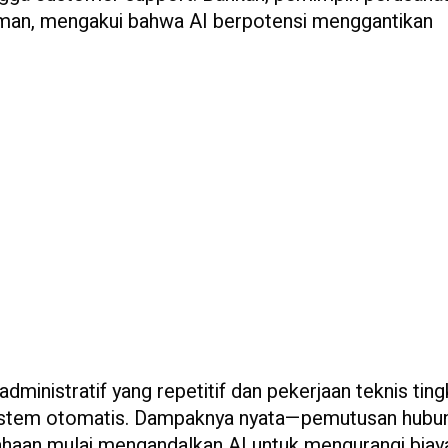
ufman, mengakui bahwa AI berpotensi menggantikan
ministratif yang repetitif dan pekerjaan teknis ting
 sistem otomatis. Dampaknya nyata—pemutusan hubu
sahaan mulai mengandalkan AI untuk mengurangi biay