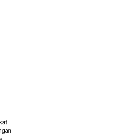
kat
ngan
a