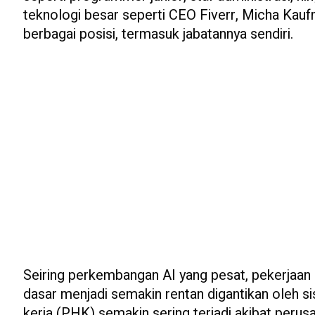
teknologi besar seperti CEO Fiverr, Micha Ka
berbagai posisi, termasuk jabatannya sendiri.
Seiring perkembangan AI yang pesat, pekerjaan ad
dasar menjadi semakin rentan digantikan oleh
kerja (PHK) semakin sering terjadi akibat peru