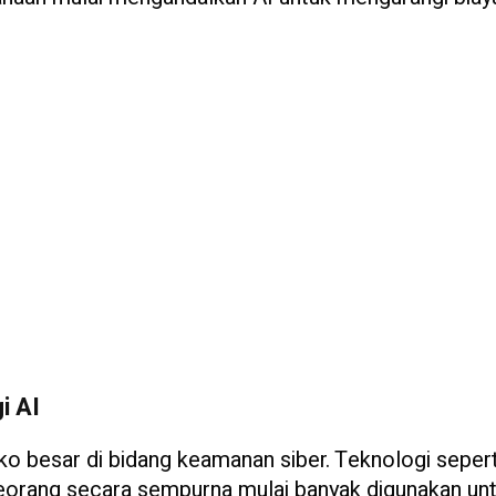
i AI
ko besar di bidang keamanan siber. Teknologi sepert
eorang secara sempurna mulai banyak digunakan un