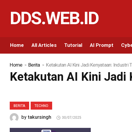
DDS.WEB.ID
Home
All Articles
Tutorial
AI Prompt
Cybe
Home
Berita
Ketakutan AI Kini Jadi Kenyataan: Industri Te
Ketakutan AI Kini Jadi 
BERITA
TECHNO
takursingh
by
30/07/2025