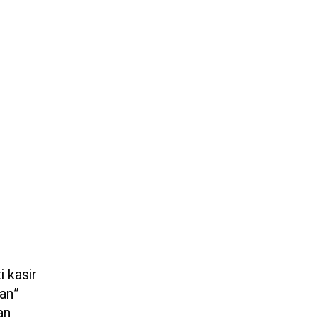
 kasir
man”
an