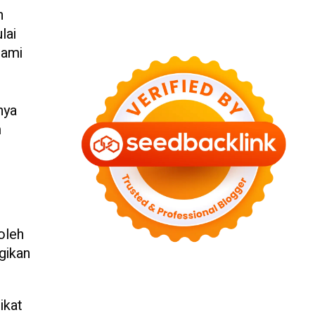
n
lai
lami
nya
m
oleh
gikan
ikat