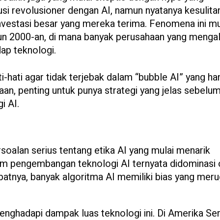
usi revolusioner dengan AI, namun nyatanya kesulita
nvestasi besar yang mereka terima. Fenomena ini mu
hun 2000-an, di mana banyak perusahaan yang menga
dap teknologi.
i-hati agar tidak terjebak dalam “bubble AI” yang ha
sahaan, penting untuk punya strategi yang jelas sebelu
i AI.
soalan serius tentang etika AI yang mulai menarik
lam pengembangan teknologi AI ternyata didominasi 
ibatnya, banyak algoritma AI memiliki bias yang meru
nghadapi dampak luas teknologi ini. Di Amerika Ser