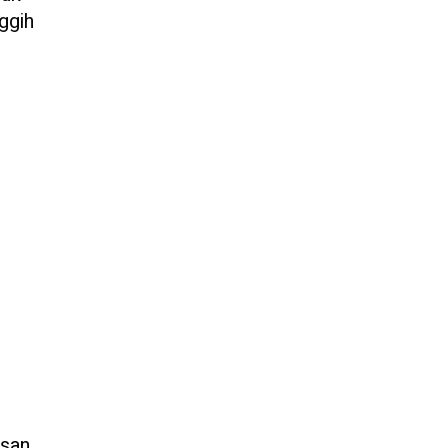
ggih
asan