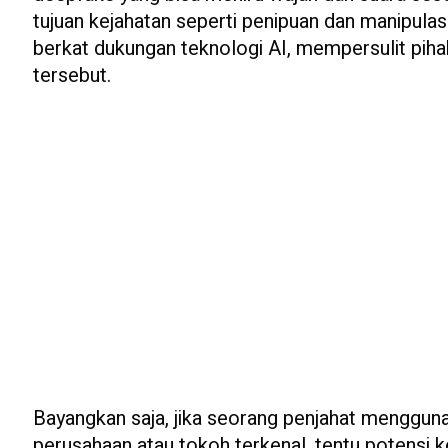
tujuan kejahatan seperti penipuan dan manipula
berkat dukungan teknologi AI, mempersulit pi
tersebut.
Bayangkan saja, jika seorang penjahat menggu
perusahaan atau tokoh terkenal, tentu potensi ke