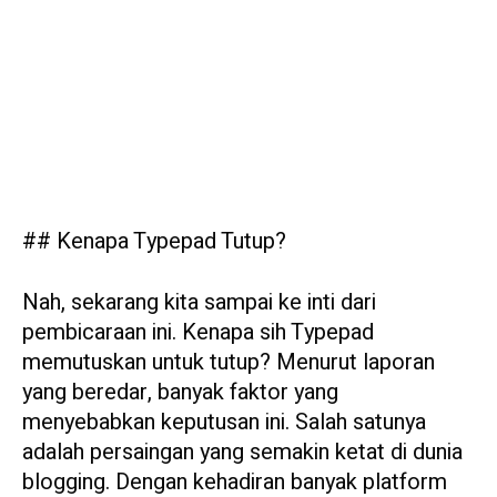
## Kenapa Typepad Tutup?
Nah, sekarang kita sampai ke inti dari
pembicaraan ini. Kenapa sih Typepad
memutuskan untuk tutup? Menurut laporan
yang beredar, banyak faktor yang
menyebabkan keputusan ini. Salah satunya
adalah persaingan yang semakin ketat di dunia
blogging. Dengan kehadiran banyak platform