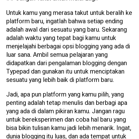
Untuk kamu yang merasa takut untuk beralih ke
platform baru, ingatlah bahwa setiap ending
adalah awal dari sesuatu yang baru. Sekarang
adalah waktu yang tepat bagi kamu untuk
menjelajahi berbagai opsi blogging yang ada di
luar sana. Ambil semua pelajaran yang
didapatkan dari pengalaman blogging dengan
Typepad dan gunakan itu untuk menciptakan
sesuatu yang lebih baik di platform baru.
Jadi, apa pun platform yang kamu pilih, yang
penting adalah tetap menulis dan berbagi apa
yang ada di dalam pikiran kamu. Jangan ragu
untuk bereksperimen dan coba hal baru yang
bisa bikin tulisan kamu jadi lebih menarik. Ingat,
dunia blogging itu luas, dan ada tempat untuk