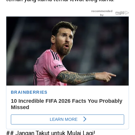
## Jangan Takut untuk Mulai Lagi!