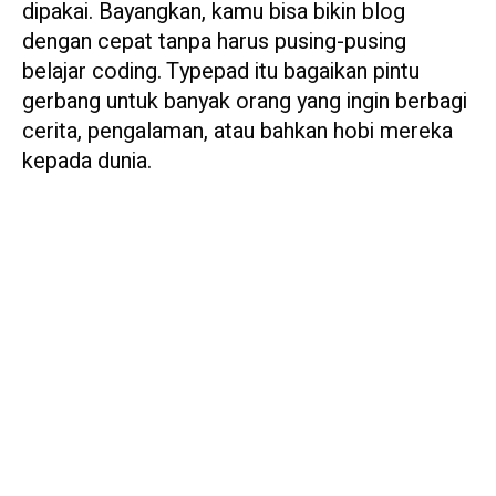
dipakai. Bayangkan, kamu bisa bikin blog
dengan cepat tanpa harus pusing-pusing
belajar coding. Typepad itu bagaikan pintu
gerbang untuk banyak orang yang ingin berbagi
cerita, pengalaman, atau bahkan hobi mereka
kepada dunia.