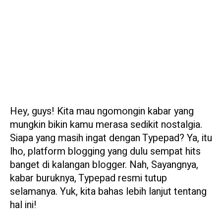
Hey, guys! Kita mau ngomongin kabar yang
mungkin bikin kamu merasa sedikit nostalgia.
Siapa yang masih ingat dengan Typepad? Ya, itu
lho, platform blogging yang dulu sempat hits
banget di kalangan blogger. Nah, Sayangnya,
kabar buruknya, Typepad resmi tutup
selamanya. Yuk, kita bahas lebih lanjut tentang
hal ini!