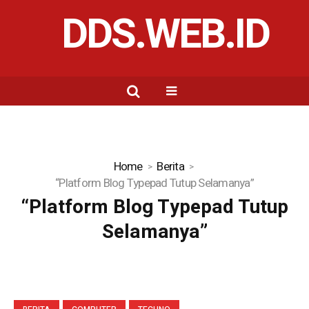
DDS.WEB.ID
Home
Berita
“Platform Blog Typepad Tutup Selamanya”
“Platform Blog Typepad Tutup
Selamanya”