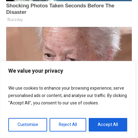
We value your privacy
We use cookies to enhance your browsing experience, serve
personalised ads or content, and analyse our traffic. By clicking
"Accept All", you consent to our use of cookies.
Customise
Reject All
Accept All