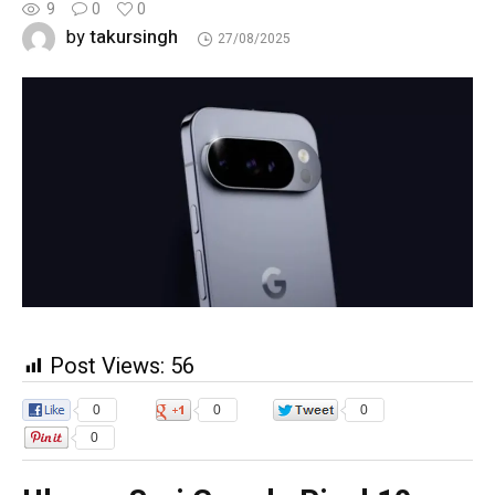
9
0
0
takursingh
by
27/08/2025
Post Views:
56
0
0
0
0