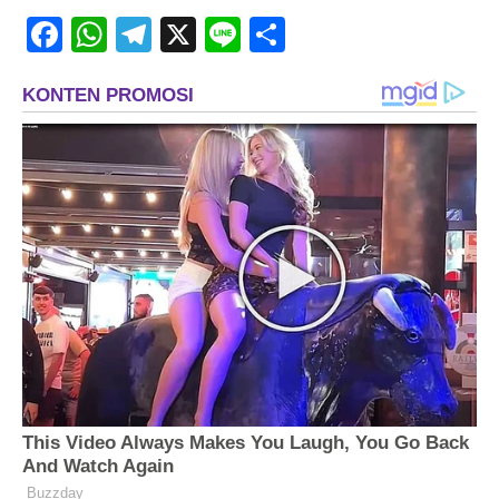
Facebook
WhatsApp
Telegram
X
Line
Share