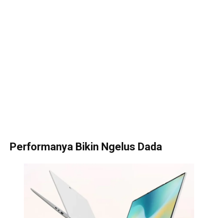
Performanya Bikin Ngelus Dada