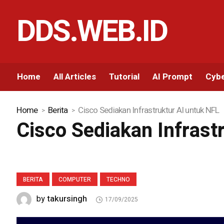
DDS.WEB.ID
Home
All Articles
Tutorial
AI Prompt
Cybe
Home
Berita
Cisco Sediakan Infrastruktur AI untuk NFL
Cisco Sediakan Infrast
BERITA
COMPUTER
TECHNO
takursingh
by
17/09/2025