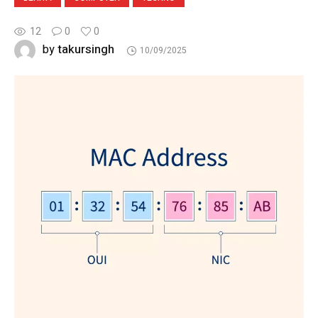
12
0
0
takursingh
by
10/09/2025