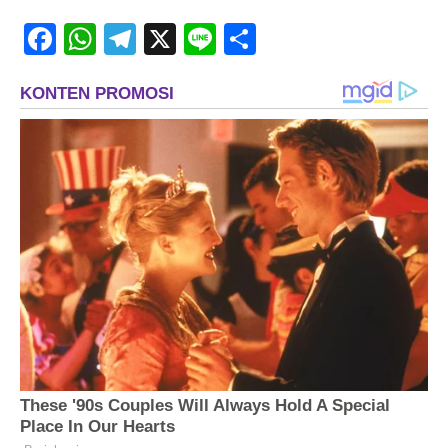
Facebook
WhatsApp
Telegram
X
Line
Share