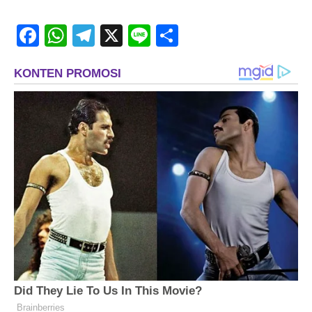
Facebook
WhatsApp
Telegram
X
Line
Share