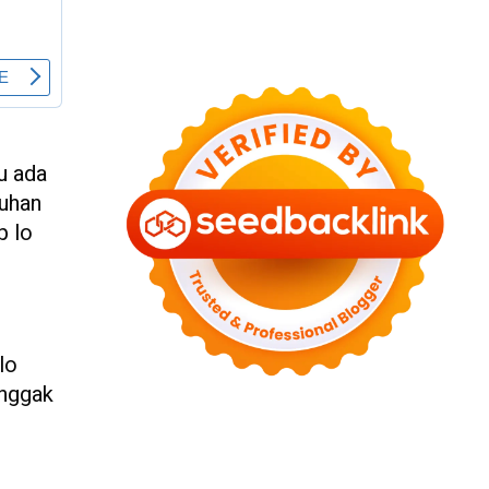
lu ada
tuhan
p lo
lo
 nggak