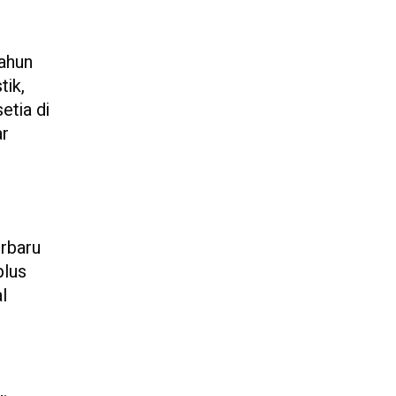
tahun
tik,
etia di
ar
erbaru
plus
l