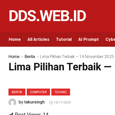
DDS.WEB.ID
Home
All Articles
Tutorial
AI Prompt
Cybe
Home
Berita
Lima Pilihan Terbaik — 14 November 2025
Lima Pilihan Terbaik 
BERITA
COMPUTER
TECHNO
takursingh
by
16/11/2025
Post Views:
14