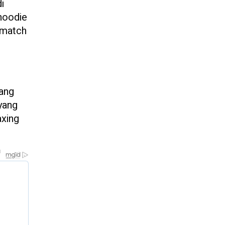
i
 hoodie
d match
yang
yang
axing