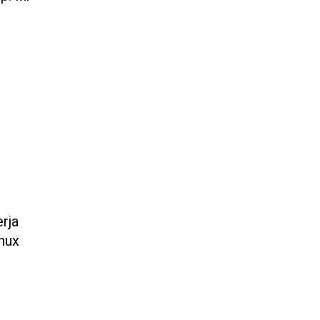
rja
inux