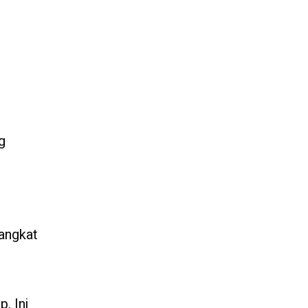
g
rangkat
. Ini