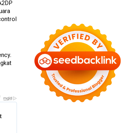
 A2DP
uara
control
ency.
ngkat