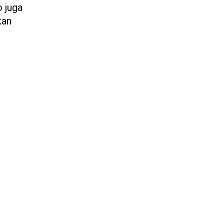
o juga
kan