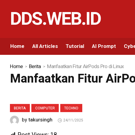
DDS.WEB.ID
Home
All Articles
Tutorial
AI Prompt
Cybe
Home
Berita
Manfaatkan Fitur AirPods Pro di Linux
Manfaatkan Fitur AirPo
BERITA
COMPUTER
TECHNO
takursingh
by
24/11/2025
Post Views:
18