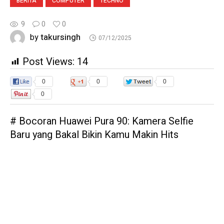
BERITA
COMPUTER
TECHNO
9
0
0
takursingh
by
07/12/2025
Post Views:
14
0
0
0
0
# Bocoran Huawei Pura 90: Kamera Selfie
Baru yang Bakal Bikin Kamu Makin Hits