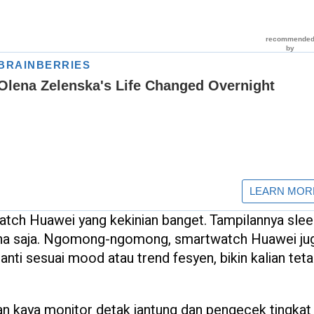
atch Huawei yang kekinian banget. Tampilannya sle
 mana saja. Ngomong-ngomong, smartwatch Huawei ju
anti sesuai mood atau trend fesyen, bikin kalian tet
an kaya monitor detak jantung dan pengecek tingkat 