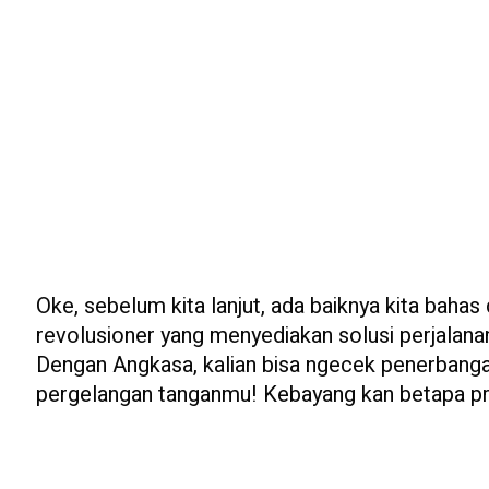
Oke, sebelum kita lanjut, ada baiknya kita bahas 
revolusioner yang menyediakan solusi perjalanan 
Dengan Angkasa, kalian bisa ngecek penerbangan,
pergelangan tanganmu! Kebayang kan betapa pr