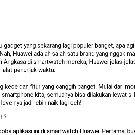
u gadget yang sekarang lagi populer banget, apalagi
. Nah, Huawei adalah salah satu brand yang nggak m
n Angkasa di smartwatch mereka, Huawei jelas-jela
 alat penunjuk waktu.
kece dan fitur yang canggih banget. Mulai dari mo
ri smartphone kita, semuanya bisa dilakukan lewat si 
velnya jadi lebih naik lagi deh!
ch?
coba aplikasi ini di smartwatch Huawei. Pertama, bu