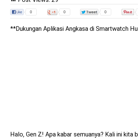
0
0
0
**Dukungan Aplikasi Angkasa di Smartwatch Hu
Halo, Gen Z! Apa kabar semuanya? Kali ini kita b