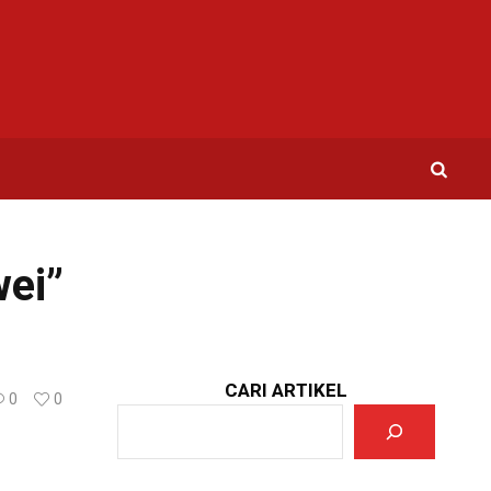
ei”
CARI ARTIKEL
0
0