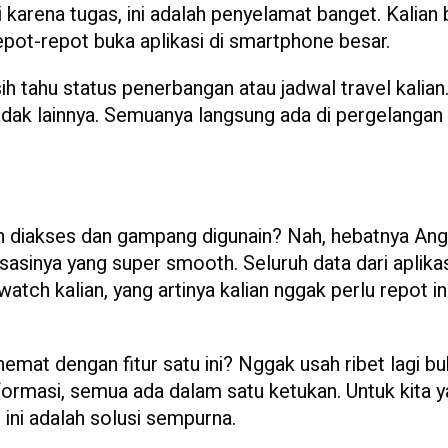
i karena tugas, ini adalah penyelamat banget. Kalian 
pot-repot buka aplikasi di smartphone besar.
sih tahu status penerbangan atau jadwal travel kalian.
adak lainnya. Semuanya langsung ada di pergelangan
ah diakses dan gampang digunain? Nah, hebatnya An
sasinya yang super smooth. Seluruh data dari aplika
ch kalian, yang artinya kalian nggak perlu repot i
emat dengan fitur satu ini? Nggak usah ribet lagi b
nformasi, semua ada dalam satu ketukan. Untuk kita 
ini adalah solusi sempurna.