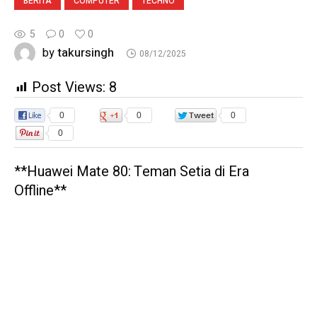
BERITA
COMPUTER
TECHNO
5
0
0
takursingh
by
08/12/2025
Post Views:
8
0
0
0
0
**Huawei Mate 80: Teman Setia di Era
Offline**