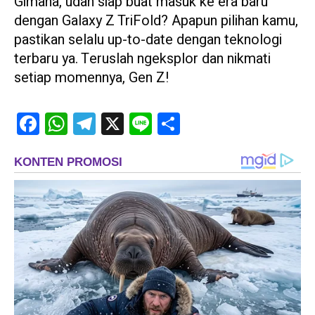
Gimana, udah siap buat masuk ke era baru
dengan Galaxy Z TriFold? Apapun pilihan kamu,
pastikan selalu up-to-date dengan teknologi
terbaru ya. Teruslah ngeksplor dan nikmati
setiap momennya, Gen Z!
Facebook
WhatsApp
Telegram
X
Line
Share