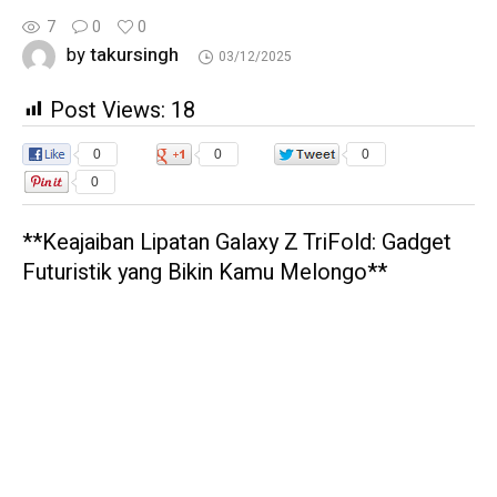
7
0
0
takursingh
by
03/12/2025
Post Views:
18
0
0
0
0
**Keajaiban Lipatan Galaxy Z TriFold: Gadget
Futuristik yang Bikin Kamu Melongo**