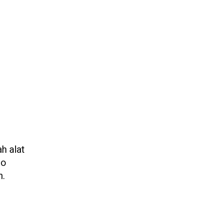
ah alat
eo
n.