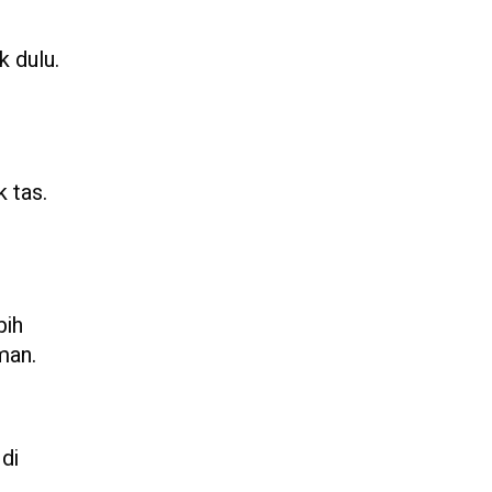
k dulu.
k tas.
bih
man.
 di