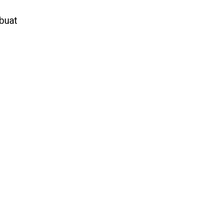
a
 buat