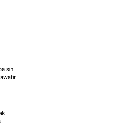
pa sih
hawatir
ak
u.