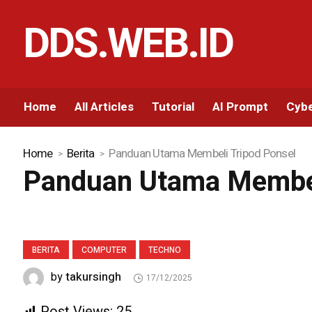
DDS.WEB.ID
Home
All Articles
Tutorial
AI Prompt
Cybe
Home
Berita
Panduan Utama Membeli Tripod Ponsel
Panduan Utama Membel
BERITA
COMPUTER
TECHNO
takursingh
by
17/12/2025
Post Views:
25