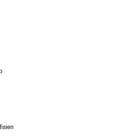
n
p
fisien