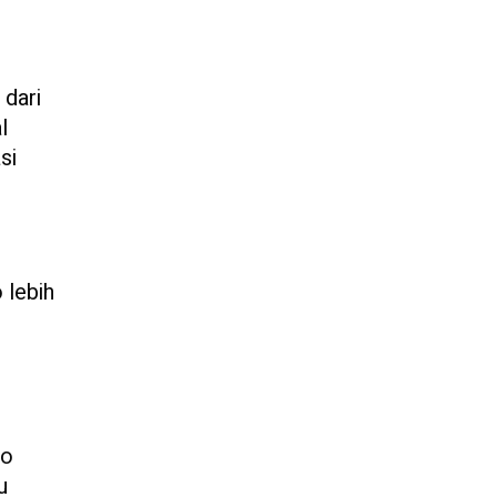
 dari
l
si
 lebih
g
ro
u