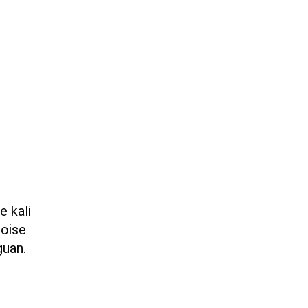
e kali
noise
guan.