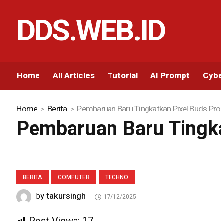
DDS.WEB.ID
Home
All Articles
Tutorial
AI Prompt
Cybe
Home
Berita
Pembaruan Baru Tingkatkan Pixel Buds Pro
Pembaruan Baru Tingka
BERITA
COMPUTER
TECHNO
takursingh
by
17/12/2025
Post Views:
17