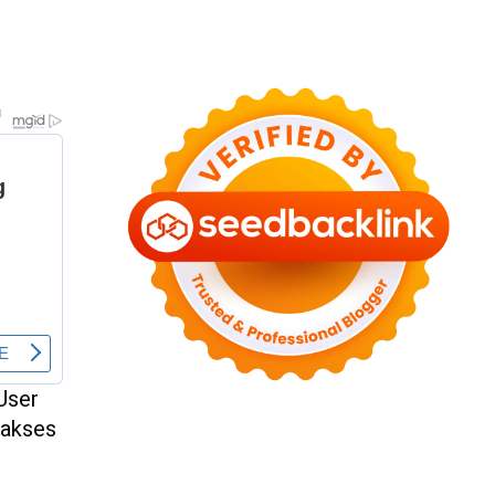
 User
diakses