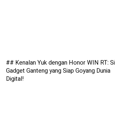
## Kenalan Yuk dengan Honor WIN RT: Si
Gadget Ganteng yang Siap Goyang Dunia
Digital!