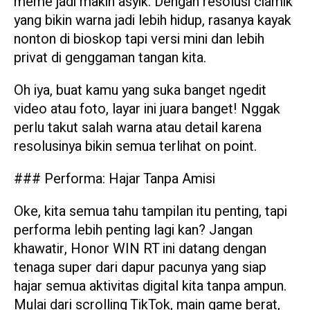
meme jadi makin asyik. Dengan resolusi ciamik
yang bikin warna jadi lebih hidup, rasanya kayak
nonton di bioskop tapi versi mini dan lebih
privat di genggaman tangan kita.
Oh iya, buat kamu yang suka banget ngedit
video atau foto, layar ini juara banget! Nggak
perlu takut salah warna atau detail karena
resolusinya bikin semua terlihat on point.
### Performa: Hajar Tanpa Amisi
Oke, kita semua tahu tampilan itu penting, tapi
performa lebih penting lagi kan? Jangan
khawatir, Honor WIN RT ini datang dengan
tenaga super dari dapur pacunya yang siap
hajar semua aktivitas digital kita tanpa ampun.
Mulai dari scrolling TikTok, main game berat,