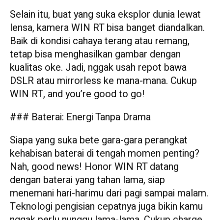
Selain itu, buat yang suka eksplor dunia lewat
lensa, kamera WIN RT bisa banget diandalkan.
Baik di kondisi cahaya terang atau remang,
tetap bisa menghasilkan gambar dengan
kualitas oke. Jadi, nggak usah repot bawa
DSLR atau mirrorless ke mana-mana. Cukup
WIN RT, and you’re good to go!
### Baterai: Energi Tanpa Drama
Siapa yang suka bete gara-gara perangkat
kehabisan baterai di tengah momen penting?
Nah, good news! Honor WIN RT datang
dengan baterai yang tahan lama, siap
menemani hari-harimu dari pagi sampai malam.
Teknologi pengisian cepatnya juga bikin kamu
nggak perlu nunggu lama-lama. Cukup charge