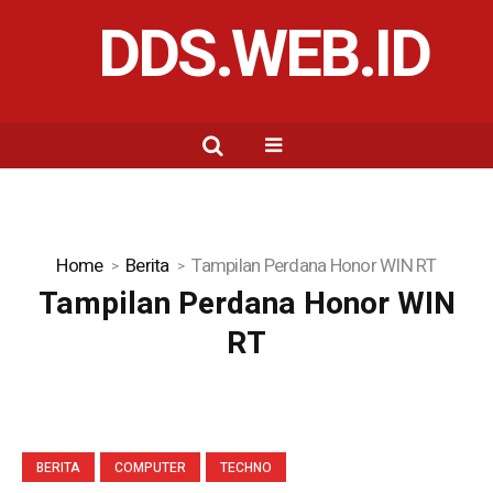
DDS.WEB.ID
Home
Berita
Tampilan Perdana Honor WIN RT
Tampilan Perdana Honor WIN
RT
BERITA
COMPUTER
TECHNO