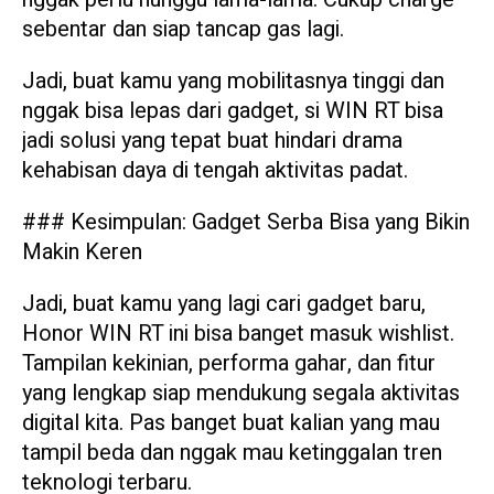
sebentar dan siap tancap gas lagi.
Jadi, buat kamu yang mobilitasnya tinggi dan
nggak bisa lepas dari gadget, si WIN RT bisa
jadi solusi yang tepat buat hindari drama
kehabisan daya di tengah aktivitas padat.
### Kesimpulan: Gadget Serba Bisa yang Bikin
Makin Keren
Jadi, buat kamu yang lagi cari gadget baru,
Honor WIN RT ini bisa banget masuk wishlist.
Tampilan kekinian, performa gahar, dan fitur
yang lengkap siap mendukung segala aktivitas
digital kita. Pas banget buat kalian yang mau
tampil beda dan nggak mau ketinggalan tren
teknologi terbaru.