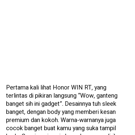
Pertama kali lihat Honor WIN RT, yang
terlintas di pikiran langsung “Wow, ganteng
banget sih ini gadget”. Desainnya tuh sleek
banget, dengan body yang memberi kesan
premium dan kokoh. Warna-warnanya juga
cocok banget buat kamu yang suka tampil