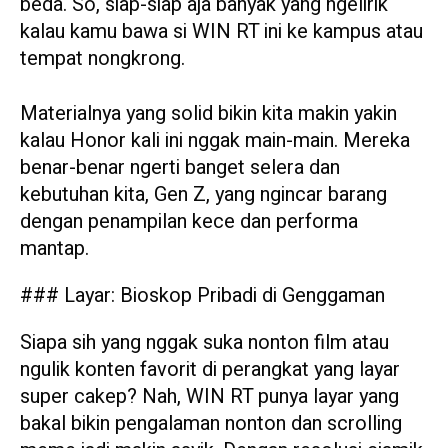
beda. So, siap-siap aja banyak yang ngelirik
kalau kamu bawa si WIN RT ini ke kampus atau
tempat nongkrong.
Materialnya yang solid bikin kita makin yakin
kalau Honor kali ini nggak main-main. Mereka
benar-benar ngerti banget selera dan
kebutuhan kita, Gen Z, yang ngincar barang
dengan penampilan kece dan performa
mantap.
### Layar: Bioskop Pribadi di Genggaman
Siapa sih yang nggak suka nonton film atau
ngulik konten favorit di perangkat yang layar
super cakep? Nah, WIN RT punya layar yang
bakal bikin pengalaman nonton dan scrolling