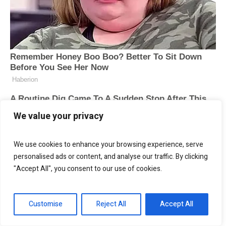
We value your privacy
We use cookies to enhance your browsing experience, serve
personalised ads or content, and analyse our traffic. By clicking
"Accept All", you consent to our use of cookies.
Customise
Reject All
Accept All