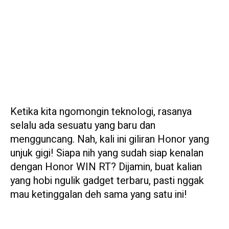
Ketika kita ngomongin teknologi, rasanya
selalu ada sesuatu yang baru dan
mengguncang. Nah, kali ini giliran Honor yang
unjuk gigi! Siapa nih yang sudah siap kenalan
dengan Honor WIN RT? Dijamin, buat kalian
yang hobi ngulik gadget terbaru, pasti nggak
mau ketinggalan deh sama yang satu ini!