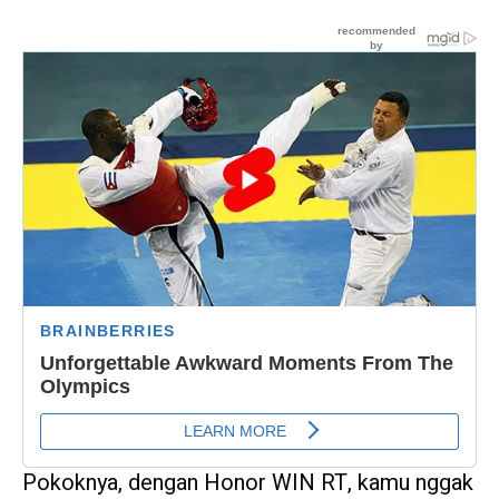
Pokoknya, dengan Honor WIN RT, kamu nggak