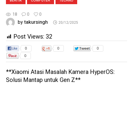
BERITA
COMPUTER
TECHNO
18
0
0
takursingh
by
20/12/2025
Post Views:
32
0
0
0
0
**Xiaomi Atasi Masalah Kamera HyperOS:
Solusi Mantap untuk Gen Z**