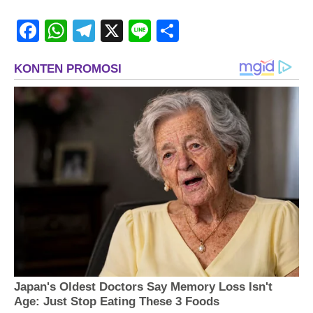
Facebook
WhatsApp
Telegram
X
Line
Share