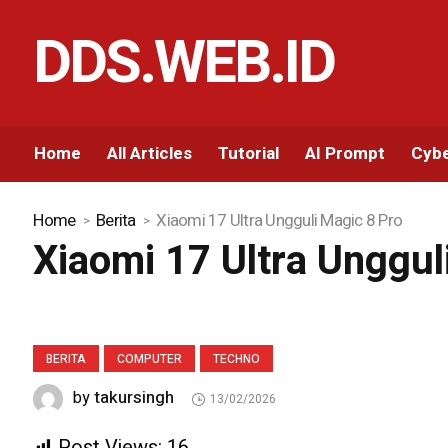
DDS.WEB.ID
Home
All Articles
Tutorial
AI Prompt
Cybe
Home
Berita
Xiaomi 17 Ultra Ungguli Magic 8 Pro
Xiaomi 17 Ultra Unggul
BERITA
COMPUTER
TECHNO
takursingh
by
13/02/2026
Post Views:
16