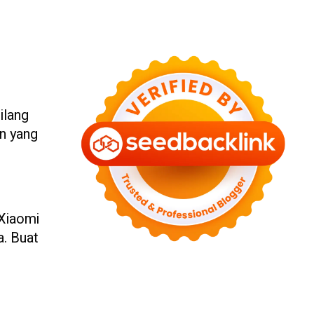
ilang
an yang
 Xiaomi
a. Buat