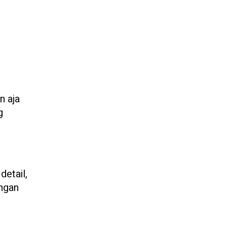
n aja
g
detail,
engan