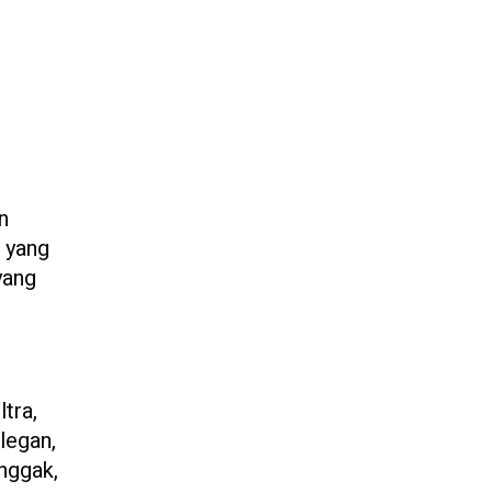
n
n yang
yang
tra,
legan,
 nggak,