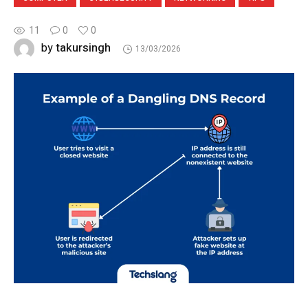
11
0
0
takursingh
by
13/03/2026