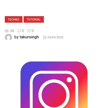
TECHNO
TUTORIAL
34
0
0
takursingh
by
04/03/2026