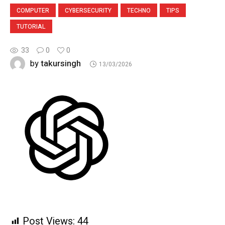
COMPUTER
CYBERSECURITY
TECHNO
TIPS
TUTORIAL
33
0
0
takursingh
by
13/03/2026
Post Views:
44