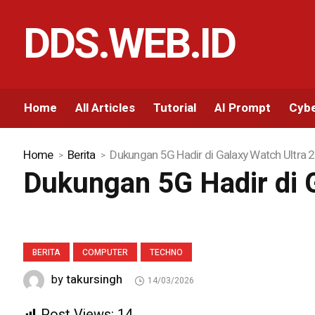
DDS.WEB.ID
Home
All Articles
Tutorial
AI Prompt
Cybe
Home
Berita
Dukungan 5G Hadir di Galaxy Watch Ultra 2
Dukungan 5G Hadir di G
BERITA
COMPUTER
TECHNO
takursingh
by
14/03/2026
Post Views:
14