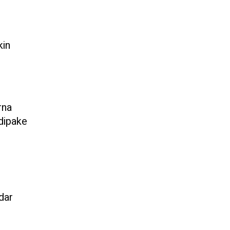
kin
rna
dipake
dar
p