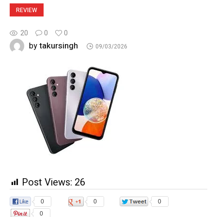
REVIEW
20
0
0
takursingh
by
09/03/2026
Post Views:
26
0
0
0
0