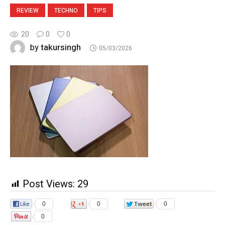
REVIEW
TECHNO
TIPS
20
0
0
takursingh
by
05/03/2026
Post Views:
29
0
0
0
0