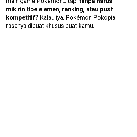
main game Pokémon… tapi
tanpa harus
mikirin tipe elemen, ranking, atau push
kompetitif
? Kalau iya, Pokémon Pokopia
rasanya dibuat khusus buat kamu.