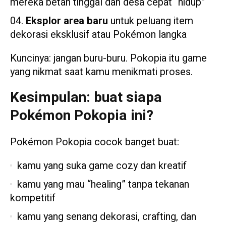
mereka betah tinggal dan desa cepat “hidup”
Eksplor area baru
untuk peluang item
dekorasi eksklusif atau Pokémon langka
Kuncinya: jangan buru-buru. Pokopia itu game
yang nikmat saat kamu menikmati proses.
Kesimpulan: buat siapa
Pokémon Pokopia ini?
Pokémon Pokopia cocok banget buat:
kamu yang suka game cozy dan kreatif
kamu yang mau “healing” tanpa tekanan
kompetitif
kamu yang senang dekorasi, crafting, dan