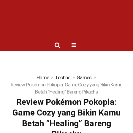
Home
Techno
Games
Review Pokémon Pokopia: Game Cozy yang Bikin Kamu
Betah “Healing” Bareng Pikachu
Review Pokémon Pokopia:
Game Cozy yang Bikin Kamu
Betah “Healing” Bareng