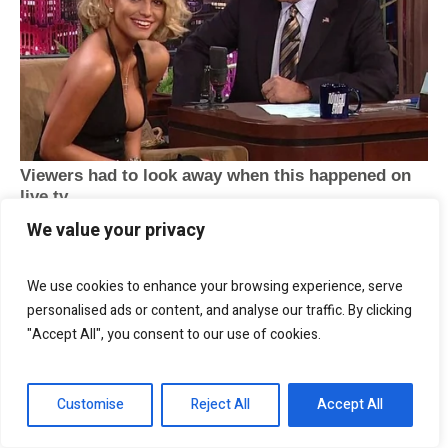
We value your privacy
We use cookies to enhance your browsing experience, serve
personalised ads or content, and analyse our traffic. By clicking
"Accept All", you consent to our use of cookies.
Customise
Reject All
Accept All