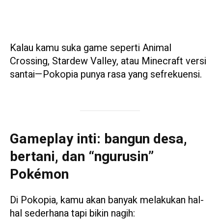
Kalau kamu suka game seperti Animal
Crossing, Stardew Valley, atau Minecraft versi
santai—Pokopia punya rasa yang sefrekuensi.
Gameplay inti: bangun desa,
bertani, dan “ngurusin”
Pokémon
Di Pokopia, kamu akan banyak melakukan hal-
hal sederhana tapi bikin nagih: