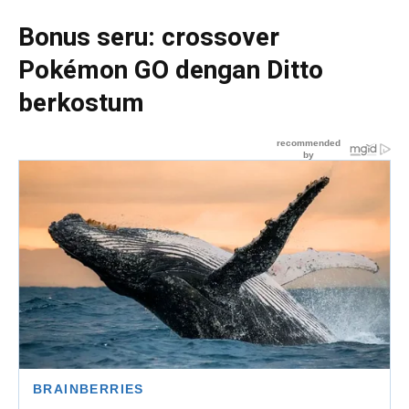
Bonus seru: crossover
Pokémon GO dengan Ditto
berkostum