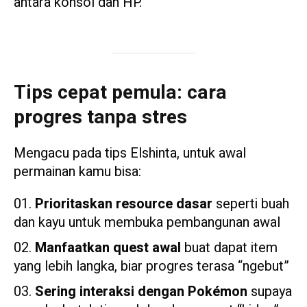
antara konsol dan HP.
Tips cepat pemula: cara
progres tanpa stres
Mengacu pada tips Elshinta, untuk awal
permainan kamu bisa:
Prioritaskan resource dasar
seperti buah
dan kayu untuk membuka pembangunan awal
Manfaatkan quest awal
buat dapat item
yang lebih langka, biar progres terasa “ngebut”
Sering interaksi dengan Pokémon
supaya