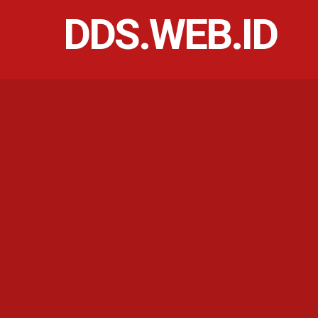
DDS.WEB.ID