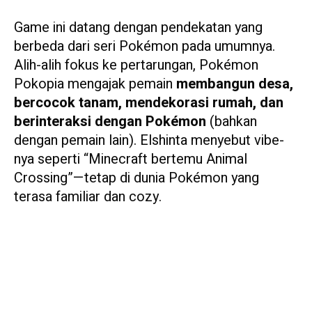
Game ini datang dengan pendekatan yang
berbeda dari seri Pokémon pada umumnya.
Alih-alih fokus ke pertarungan, Pokémon
Pokopia mengajak pemain
membangun desa,
bercocok tanam, mendekorasi rumah, dan
berinteraksi dengan Pokémon
(bahkan
dengan pemain lain). Elshinta menyebut vibe-
nya seperti “Minecraft bertemu Animal
Crossing”—tetap di dunia Pokémon yang
terasa familiar dan cozy.