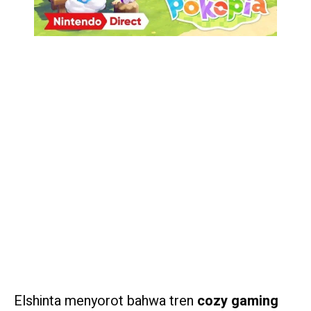
Elshinta menyorot bahwa tren
cozy gaming