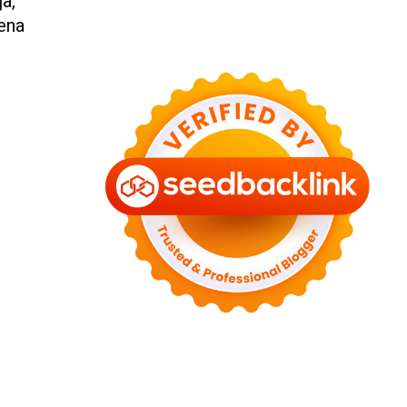
a,
rena