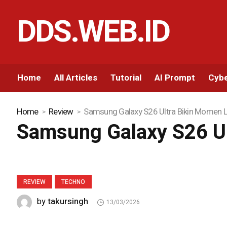
DDS.WEB.ID
Home
All Articles
Tutorial
AI Prompt
Cybe
Home
Review
Samsung Galaxy S26 Ultra Bikin Momen L
Samsung Galaxy S26 Ul
REVIEW
TECHNO
takursingh
by
13/03/2026