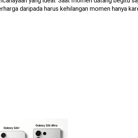
cahayaan yang ideal. Saat momen datang begitu saj
berharga daripada harus kehilangan momen hanya ka