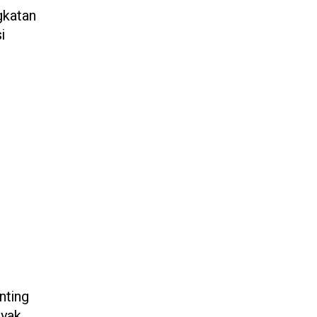
gkatan
i
nting
nyak