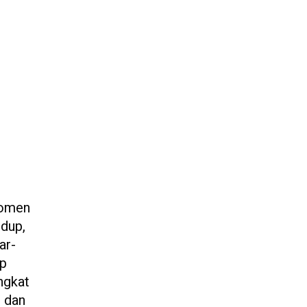
momen
edup,
ar-
ap
ngkat
, dan