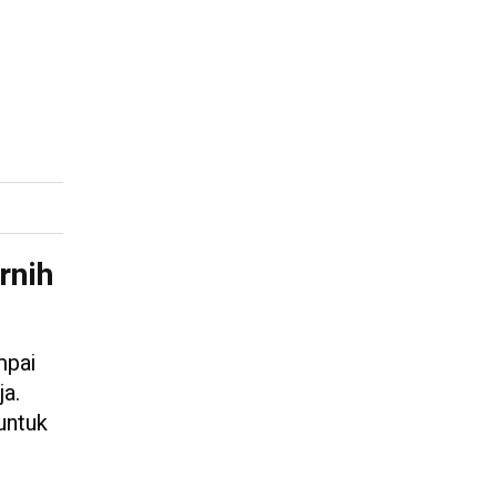
rnih
mpai
ja.
 untuk