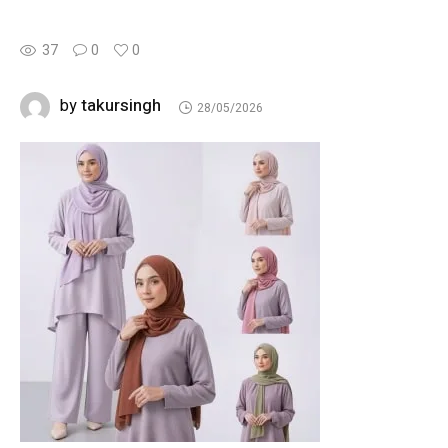
37
0
0
takursingh
by
28/05/2026