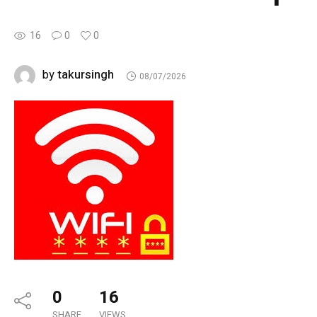
16
0
0
takursingh
by
08/07/2026
0
16
SHARE
VIEWS