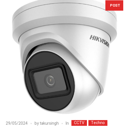
POST
CCTV
Techno
In
29/05/2024
by
takursingh