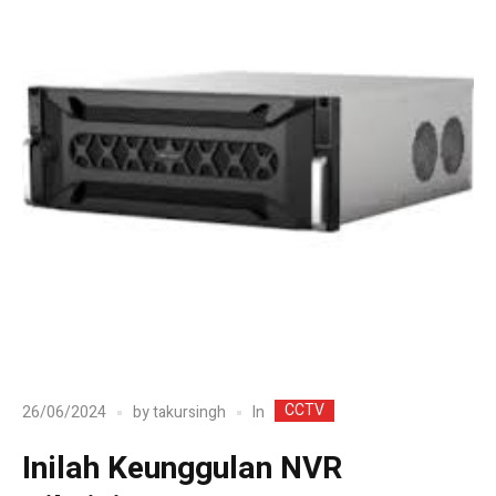
CCTV
In
26/06/2024
by
takursingh
Inilah Keunggulan NVR