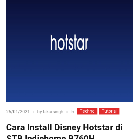
Techno
Tutorial
In
26/01/2021
by
takursingh
Cara Install Disney Hotstar di
STB Indiehome B760H