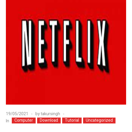
19/05/2021
by
takursingh
Computer
Download
Tutorial
Uncategorized
In