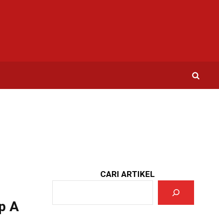
CARI ARTIKEL
p A