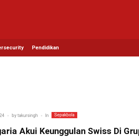
rsecurity
Pendidikan
Sepakbola
In
24
by
takursingh
aria Akui Keunggulan Swiss Di Gru