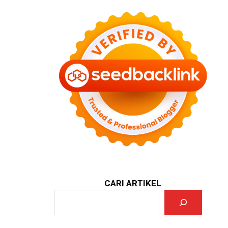
CARI ARTIKEL