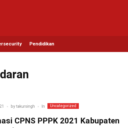
rsecurity
Pendidikan
daran
Uncategorized
In
21
by
takursingh
asi CPNS PPPK 2021 Kabupaten