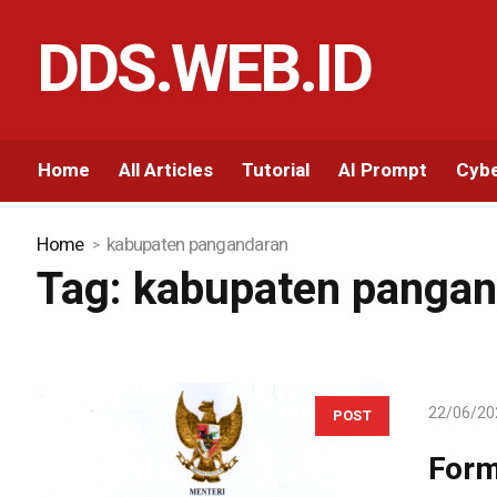
DDS.WEB.ID
Home
All Articles
Tutorial
AI Prompt
Cybe
Home
kabupaten pangandaran
Tag:
kabupaten pangan
22/06/20
POST
Form