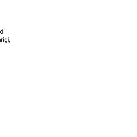
di
igi,