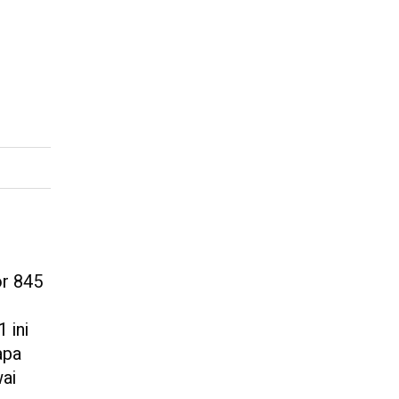
r 845
 ini
apa
wai