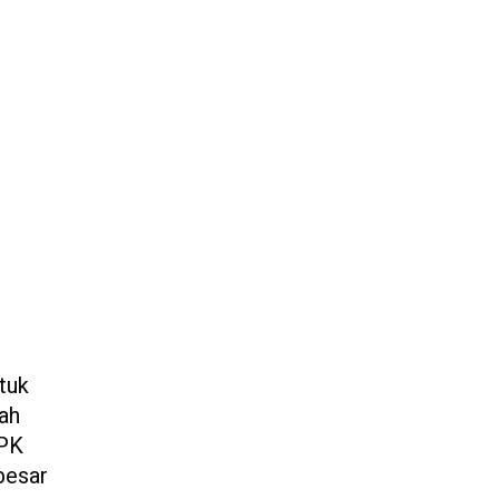
tuk
lah
PPK
besar