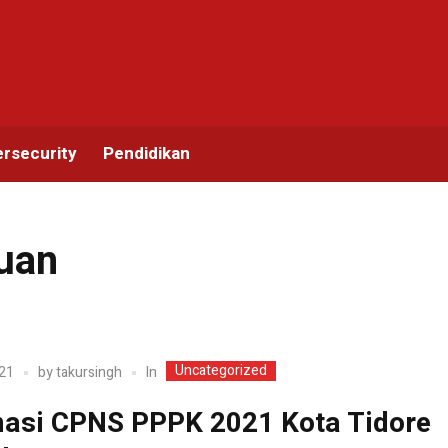
rsecurity
Pendidikan
auan
Uncategorized
In
21
by
takursingh
asi CPNS PPPK 2021 Kota Tidore