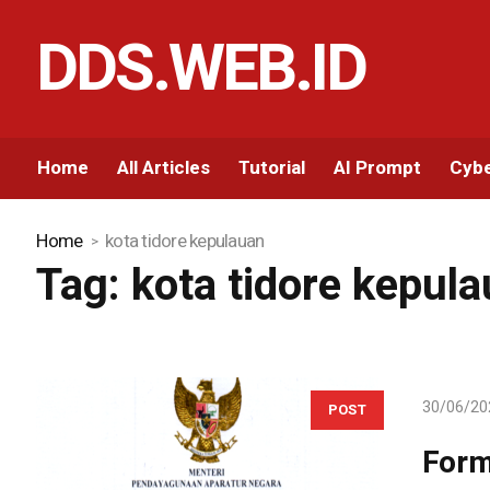
DDS.WEB.ID
Home
All Articles
Tutorial
AI Prompt
Cybe
Home
kota tidore kepulauan
Tag:
kota tidore kepul
30/06/20
POST
Form