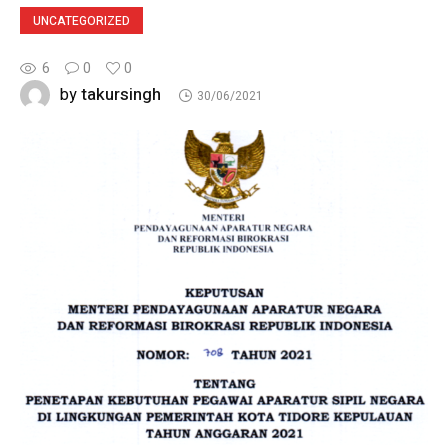
UNCATEGORIZED
6
0
0
takursingh
by
30/06/2021