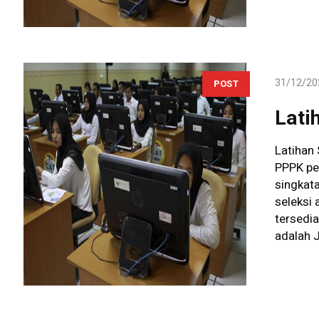
31/12/20
POST
Lati
Latihan
PPPK pe
singkat
seleksi
tersedia
adalah J