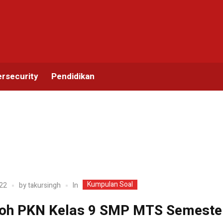
rsecurity
Pendidikan
Kumpulan Soal
In
22
by
takursingh
oh PKN Kelas 9 SMP MTS Semeste