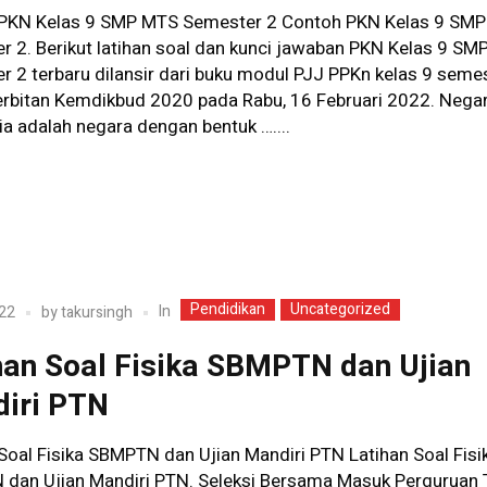
PKN Kelas 9 SMP MTS Semester 2 Contoh PKN Kelas 9 SM
r 2. Berikut latihan soal dan kunci jawaban PKN Kelas 9 S
r 2 terbaru dilansir dari buku modul PJJ PPKn kelas 9 seme
erbitan Kemdikbud 2020 pada Rabu, 16 Februari 2022. Nega
a adalah negara dengan bentuk …....
Pendidikan
Uncategorized
In
22
by
takursingh
han Soal Fisika SBMPTN dan Ujian
iri PTN
Soal Fisika SBMPTN dan Ujian Mandiri PTN Latihan Soal Fisi
dan Ujian Mandiri PTN. Seleksi Bersama Masuk Perguruan 