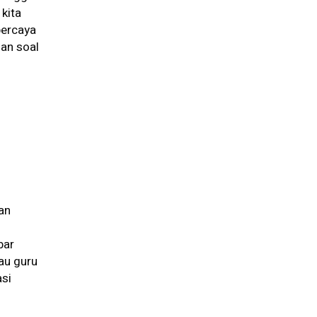
kita
percaya
han soal
an
bar
au guru
asi