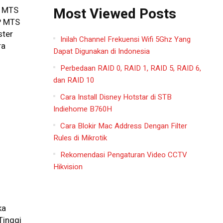
Most Viewed Posts
P MTS
MP MTS
ster
Inilah Channel Frekuensi Wifi 5Ghz Yang
ra
Dapat Digunakan di Indonesia
Perbedaan RAID 0, RAID 1, RAID 5, RAID 6,
dan RAID 10
Cara Install Disney Hotstar di STB
Indiehome B760H
Cara Blokir Mac Address Dengan Filter
Rules di Mikrotik
Rekomendasi Pengaturan Video CCTV
Hikvision
ka
Tinggi