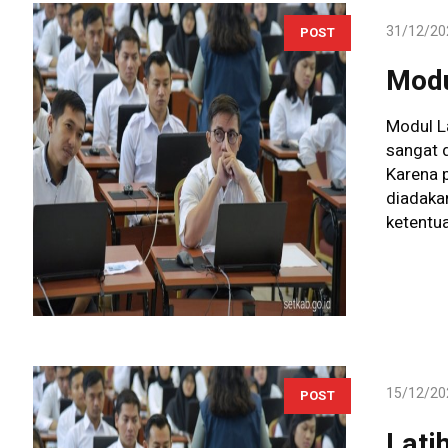
31/12/20
POST
Modu
Modul L
sangat 
Karena 
diadaka
ketentua
15/12/20
POST
Lati