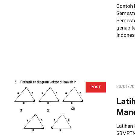
Contoh 
Semeste
Semeste
genap t
Indonesi
23/01/20
POST
Lati
Mand
Latihan 
SBMPTN 