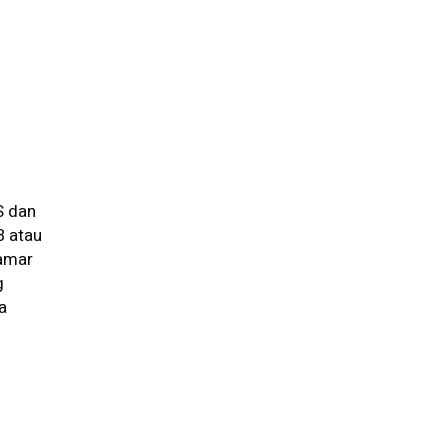
S dan
B atau
lamar
g
a