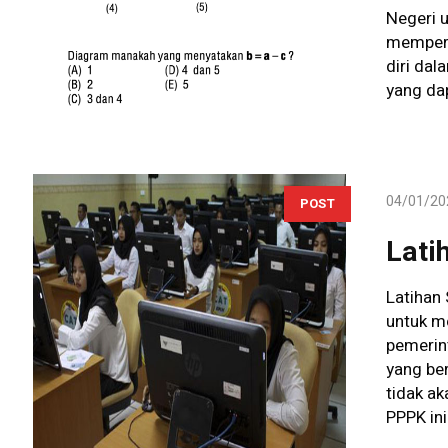
Negeri u
mempersi
diri dal
yang dap
04/01/20
POST
Lati
Latihan
untuk m
pemerin
yang ber
tidak ak
PPPK in