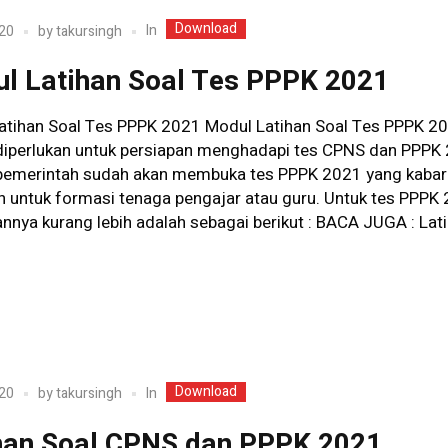
Download
In
20
by
takursingh
l Latihan Soal Tes PPPK 2021
atihan Soal Tes PPPK 2021 Modul Latihan Soal Tes PPPK 20
diperlukan untuk persiapan menghadapi tes CPNS dan PPPK
pemerintah sudah akan membuka tes PPPK 2021 yang kabar
n untuk formasi tenaga pengajar atau guru. Untuk tes PPPK
nnya kurang lebih adalah sebagai berikut : BACA JUGA : Lati
Download
In
20
by
takursingh
han Soal CPNS dan PPPK 2021