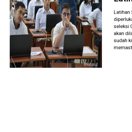
Latihan
diperlu
seleksi
akan di
sudah k
memasti