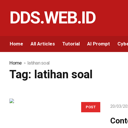
DDS.WEB.ID
Home
All Articles
Tutorial
AI Prompt
Cybe
Home
latihan soal
Tag:
latihan soal
20/03/20
POST
Cont