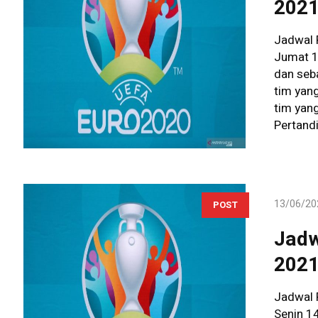
202
Jadwal 
Jumat 18
dan seb
tim yan
tim yan
Pertandi
13/06/20
POST
Jadw
202
Jadwal 
Senin 14