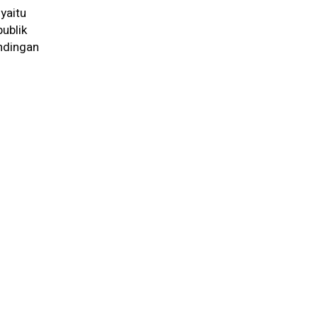
yaitu
ublik
andingan