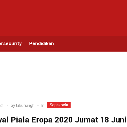
rsecurity
Pendidikan
Sepakbola
In
21
by
takursingh
al Piala Eropa 2020 Jumat 18 Juni