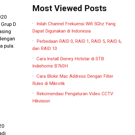
Most Viewed Posts
020
Inilah Channel Frekuensi Wifi 5Ghz Yang
 Grup D
Dapat Digunakan di Indonesia
asing
dengan
Perbedaan RAID 0, RAID 1, RAID 5, RAID 6,
 pula.
dan RAID 10
Cara Install Disney Hotstar di STB
Indiehome B760H
Cara Blokir Mac Address Dengan Filter
Rules di Mikrotik
Rekomendasi Pengaturan Video CCTV
Hikvision
20
adi