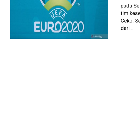
pada Se
tim kes
Ceko. Se
dari...