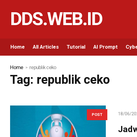
DDS.WEB.ID
Home
All Articles
Tutorial
AI Prompt
Cybe
Home
republik ceko
Tag:
republik ceko
18/06/20
POST
Jadw