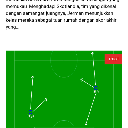
memukau. Menghadapi Skotlandia, tim yang dikenal
dengan semangat juangnya, Jerman menunjukkan
kelas mereka sebagai tuan rumah dengan skor akhir
yang...
POST