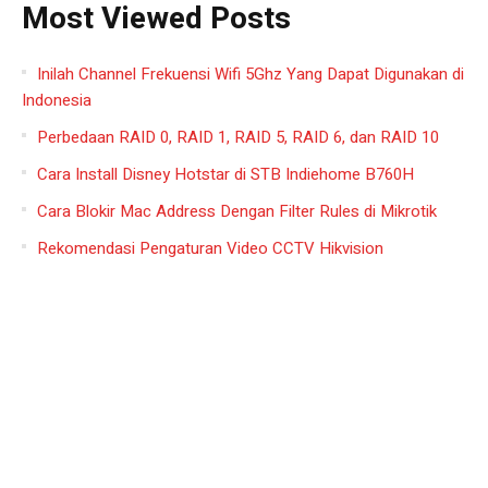
Most Viewed Posts
Inilah Channel Frekuensi Wifi 5Ghz Yang Dapat Digunakan di
Indonesia
Perbedaan RAID 0, RAID 1, RAID 5, RAID 6, dan RAID 10
Cara Install Disney Hotstar di STB Indiehome B760H
Cara Blokir Mac Address Dengan Filter Rules di Mikrotik
Rekomendasi Pengaturan Video CCTV Hikvision