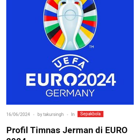
Sepakbola
In
16/06/2024
by
takursingh
Profil Timnas Jerman di EURO