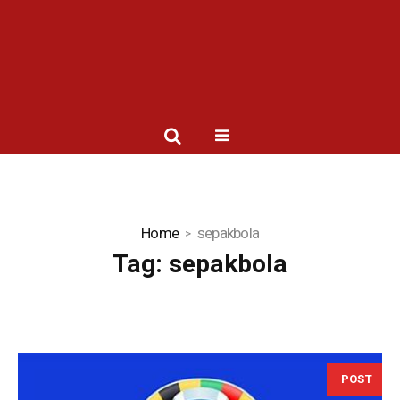
Home
sepakbola
Tag:
sepakbola
POST