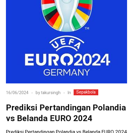
Sepakbola
In
16/06/2024
by
takursingh
Prediksi Pertandingan Polandia
vs Belanda EURO 2024
Prediksi Pertandingan Polandia vs Belanda EURO 2024