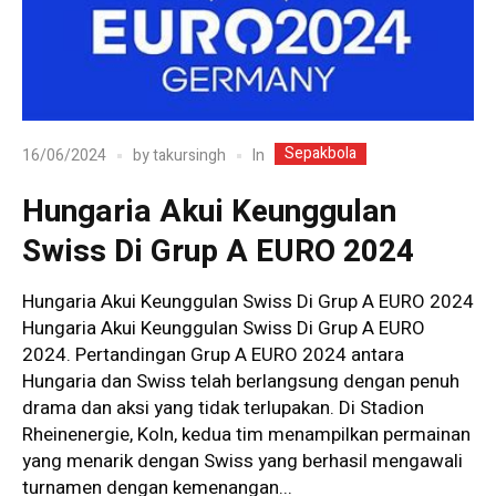
Sepakbola
In
16/06/2024
by
takursingh
Hungaria Akui Keunggulan
Swiss Di Grup A EURO 2024
Hungaria Akui Keunggulan Swiss Di Grup A EURO 2024
Hungaria Akui Keunggulan Swiss Di Grup A EURO
2024. Pertandingan Grup A EURO 2024 antara
Hungaria dan Swiss telah berlangsung dengan penuh
drama dan aksi yang tidak terlupakan. Di Stadion
Rheinenergie, Koln, kedua tim menampilkan permainan
yang menarik dengan Swiss yang berhasil mengawali
turnamen dengan kemenangan...