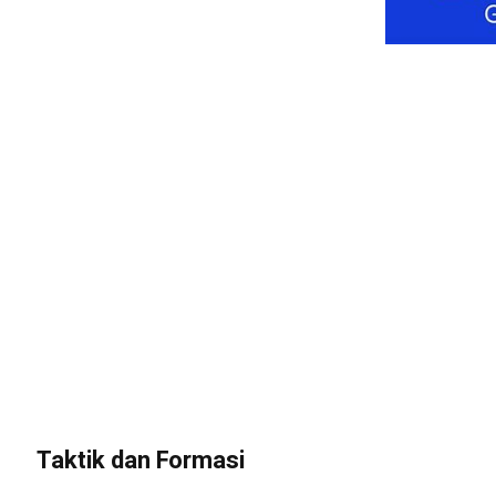
Taktik dan Formasi