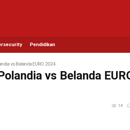
rsecurity
Pendidikan
landia vs Belanda EURO 2024
 Polandia vs Belanda EU
14