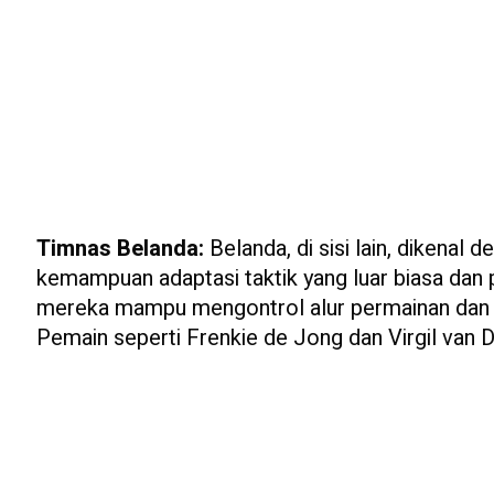
Timnas Belanda:
Belanda, di sisi lain, dikenal
kemampuan adaptasi taktik yang luar biasa dan 
mereka mampu mengontrol alur permainan dan m
Pemain seperti Frenkie de Jong dan Virgil van D