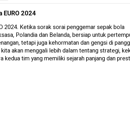
da EURO 2024
O 2024. Ketika sorak sorai penggemar sepak bola
ksasa, Polandia dan Belanda, bersiap untuk pertemp
angan, tetapi juga kehormatan dan gengsi di pang
 kita akan menggali lebih dalam tentang strategi, ke
ra kedua tim yang memiliki sejarah panjang dan prest