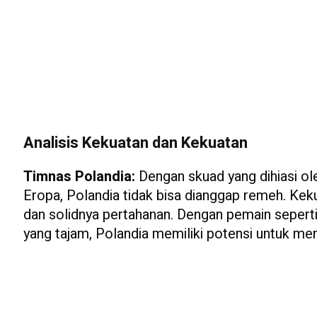
Analisis Kekuatan dan Kekuatan
Timnas Polandia:
Dengan skuad yang dihiasi ol
Eropa, Polandia tidak bisa dianggap remeh. Kek
dan solidnya pertahanan. Dengan pemain sepert
yang tajam, Polandia memiliki potensi untuk me