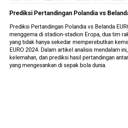
Prediksi Pertandingan Polandia vs Belan
Prediksi Pertandingan Polandia vs Belanda EUR
menggema di stadion-stadion Eropa, dua tim ra
yang tidak hanya sekedar memperebutkan kemen
EURO 2024. Dalam artikel analisis mendalam ini,
kelemahan, dan prediksi hasil pertandingan anta
yang mengesankan di sepak bola dunia.