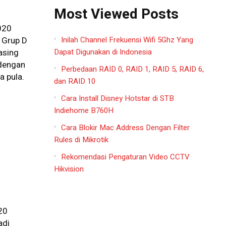
Most Viewed Posts
020
Inilah Channel Frekuensi Wifi 5Ghz Yang
 Grup D
Dapat Digunakan di Indonesia
asing
dengan
Perbedaan RAID 0, RAID 1, RAID 5, RAID 6,
 pula.
dan RAID 10
Cara Install Disney Hotstar di STB
Indiehome B760H
Cara Blokir Mac Address Dengan Filter
Rules di Mikrotik
Rekomendasi Pengaturan Video CCTV
Hikvision
20
adi