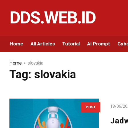
DDS.WEB.ID
Home
All Articles
Tutorial
AI Prompt
Cybe
Home
slovakia
Tag:
slovakia
18/06/20
POST
Jadw