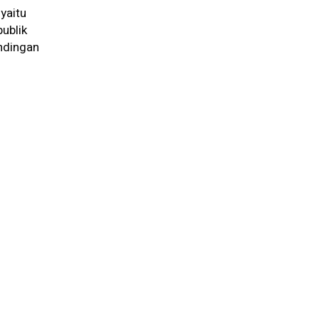
yaitu
ublik
andingan