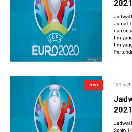
202
Jadwal 
Jumat 18
dan seb
tim yan
tim yan
Pertandi
13/06/20
POST
Jadw
202
Jadwal 
Senin 14