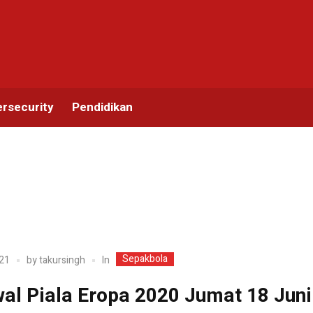
rsecurity
Pendidikan
Sepakbola
In
21
by
takursingh
al Piala Eropa 2020 Jumat 18 Juni