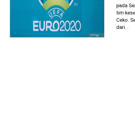
pada Se
tim kes
Ceko. Se
dari...