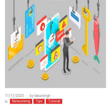
11/11/2023
by
takursingh
Networking
Tips
Tutorial
In