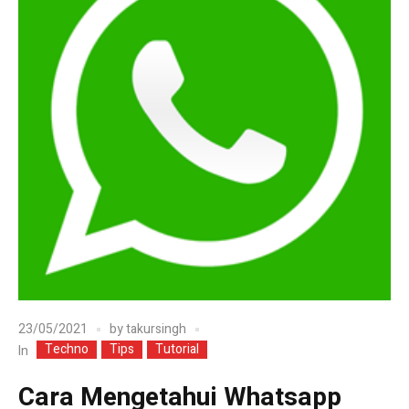
23/05/2021
by
takursingh
Techno
Tips
Tutorial
In
Cara Mengetahui Whatsapp