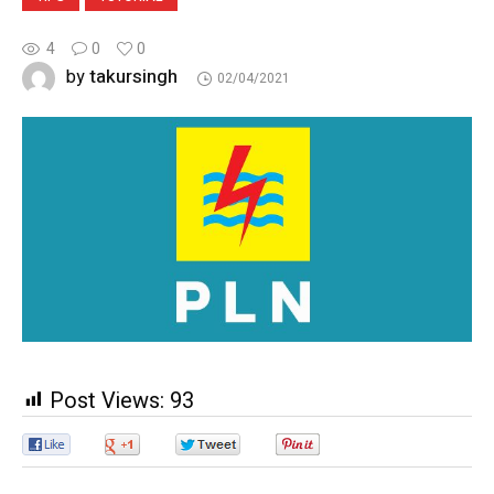
4
0
0
takursingh
by
02/04/2021
Post Views:
93
0
0
0
0