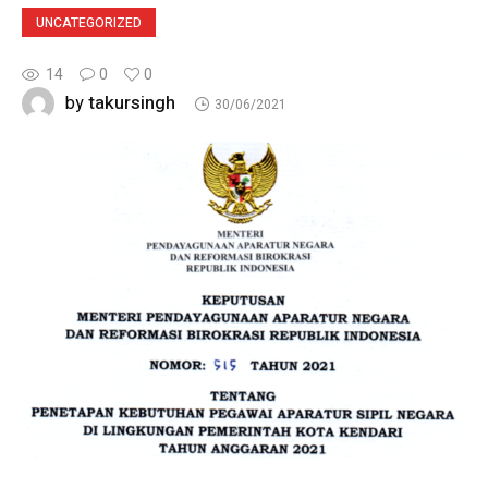
UNCATEGORIZED
14
0
0
takursingh
by
30/06/2021