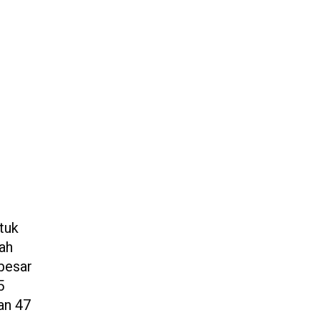
tuk
lah
besar
5
an 47