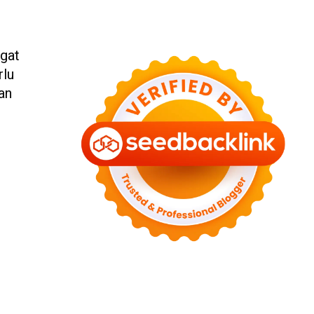
ngat
rlu
an