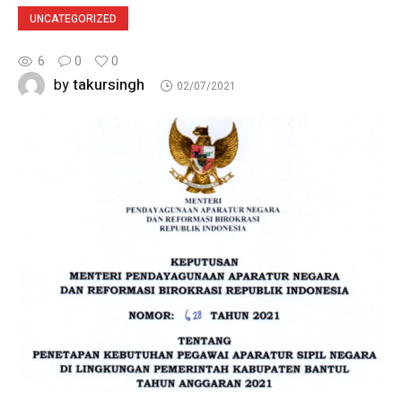
UNCATEGORIZED
6
0
0
takursingh
by
02/07/2021