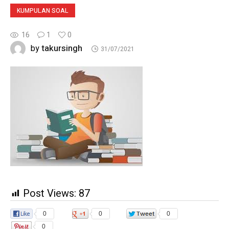
KUMPULAN SOAL
16
1
0
takursingh
by
31/07/2021
Post Views:
87
0
0
0
0