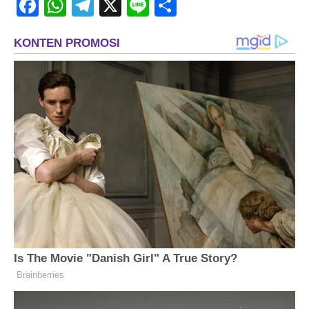
Facebook
WhatsApp
Telegram
X
Line
Share