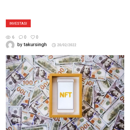
INVESTASI
6
0
0
takursingh
by
20/02/2022