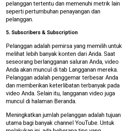
pelanggan tertentu dan memenuhi metrik lain
seperti pertumbuhan penayangan dan
pelanggan.
5. Subscribers & Subscription
Pelanggan adalah pemirsa yang memilih untuk
melihat lebih banyak konten dari Anda. Saat
seseorang berlangganan saluran Anda, video
Anda akan muncul di tab Langganan mereka.
Pelanggan adalah penggemar terbesar Anda
dan memberikan keterlibatan terbanyak pada
video Anda. Selain itu, langganan video juga
muncul di halaman Beranda.
Meningkatkan jumlah pelanggan adalah tujuan
utama bagi banyak channel YouTube. Untuk
melakukan ini, ada beberapa tips yang