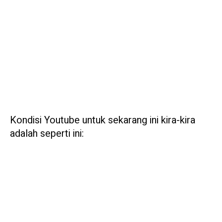
Kondisi Youtube untuk sekarang ini kira-kira
adalah seperti ini: