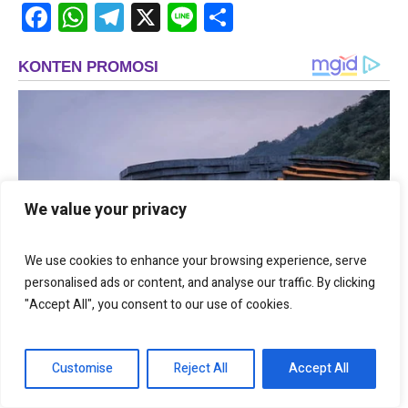
Facebook
WhatsApp
Telegram
X
Line
Share
We value your privacy
We use cookies to enhance your browsing experience, serve
personalised ads or content, and analyse our traffic. By clicking
"Accept All", you consent to our use of cookies.
Customise
Reject All
Accept All