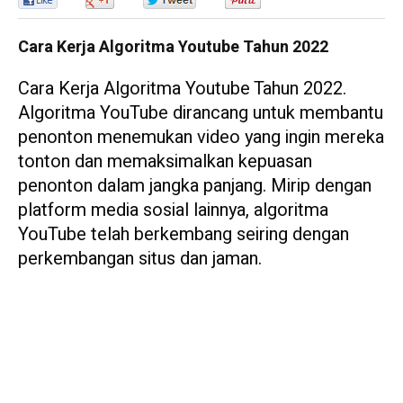
0
0
0
0
Cara Kerja Algoritma Youtube Tahun 2022
Cara Kerja Algoritma Youtube Tahun 2022.
Algoritma YouTube dirancang untuk membantu
penonton menemukan video yang ingin mereka
tonton dan memaksimalkan kepuasan
penonton dalam jangka panjang. Mirip dengan
platform media sosial lainnya, algoritma
YouTube telah berkembang seiring dengan
perkembangan situs dan jaman.