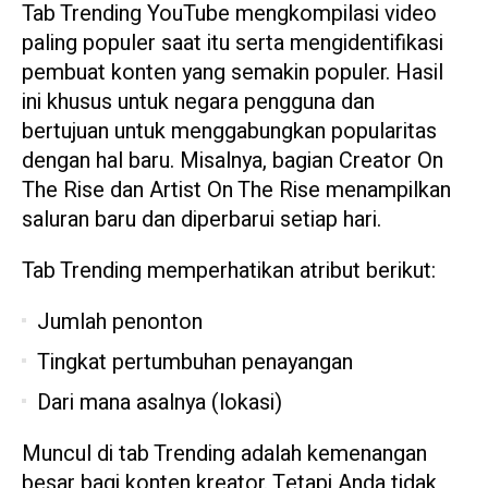
Tab Trending YouTube mengkompilasi video
paling populer saat itu serta mengidentifikasi
pembuat konten yang semakin populer. Hasil
ini khusus untuk negara pengguna dan
bertujuan untuk menggabungkan popularitas
dengan hal baru. Misalnya, bagian Creator On
The Rise dan Artist On The Rise menampilkan
saluran baru dan diperbarui setiap hari.
Tab Trending memperhatikan atribut berikut:
Jumlah penonton
Tingkat pertumbuhan penayangan
Dari mana asalnya (lokasi)
Muncul di tab Trending adalah kemenangan
besar bagi konten kreator. Tetapi Anda tidak