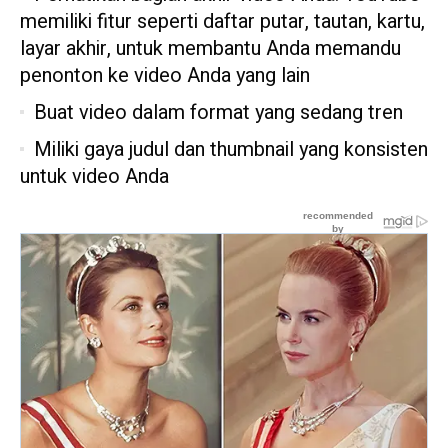
memiliki fitur seperti daftar putar, tautan, kartu,
layar akhir, untuk membantu Anda memandu
penonton ke video Anda yang lain
Buat video dalam format yang sedang tren
Miliki gaya judul dan thumbnail yang konsisten
untuk video Anda