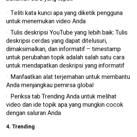
Teliti kata kunci apa yang diketik pengguna
untuk menemukan video Anda
Tulis deskripsi YouTube yang lebih baik: Tulis
deskripsi cerdas yang dapat ditelusuri,
dimaksimalkan, dan informatif – timestamp
untuk perubahan topik adalah salah satu cara
untuk mendapatkan deskripsi yang informatif
Manfaatkan alat terjemahan untuk membantu
Anda menjangkau pemirsa global
Periksa tab Trending Anda untuk melihat
video dan ide topik apa yang mungkin cocok
dengan saluran Anda
4. Trending