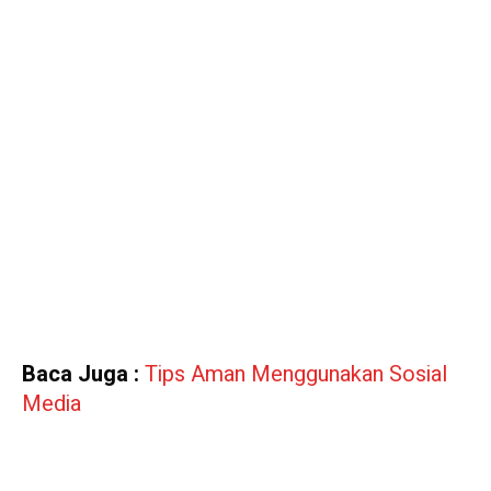
Baca Juga :
Tips Aman Menggunakan Sosial
Media