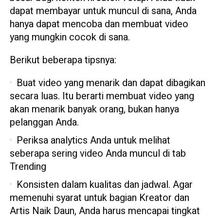
dapat membayar untuk muncul di sana, Anda
hanya dapat mencoba dan membuat video
yang mungkin cocok di sana.
Berikut beberapa tipsnya:
Buat video yang menarik dan dapat dibagikan
secara luas. Itu berarti membuat video yang
akan menarik banyak orang, bukan hanya
pelanggan Anda.
Periksa analytics Anda untuk melihat
seberapa sering video Anda muncul di tab
Trending
Konsisten dalam kualitas dan jadwal. Agar
memenuhi syarat untuk bagian Kreator dan
Artis Naik Daun, Anda harus mencapai tingkat