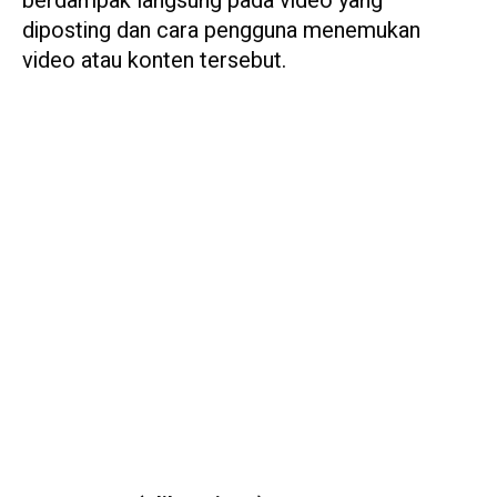
berdampak langsung pada video yang
diposting dan cara pengguna menemukan
video atau konten tersebut.