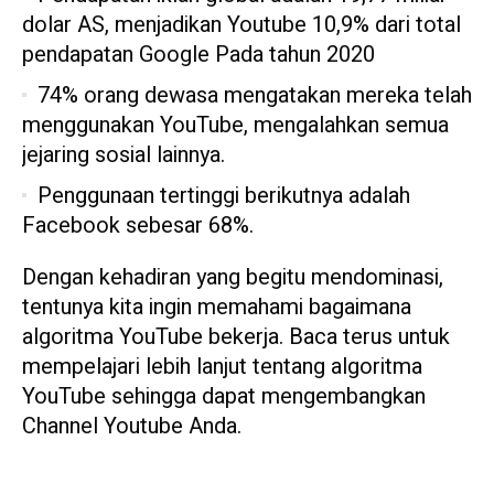
dolar AS, menjadikan Youtube 10,9% dari total
pendapatan Google Pada tahun 2020
74% orang dewasa mengatakan mereka telah
menggunakan YouTube, mengalahkan semua
jejaring sosial lainnya.
Penggunaan tertinggi berikutnya adalah
Facebook sebesar 68%.
Dengan kehadiran yang begitu mendominasi,
tentunya kita ingin memahami bagaimana
algoritma YouTube bekerja. Baca terus untuk
mempelajari lebih lanjut tentang algoritma
YouTube sehingga dapat mengembangkan
Channel Youtube Anda.