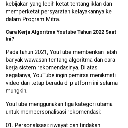
kebijakan yang lebih ketat tentang iklan dan
memperketat persyaratan kelayakannya ke
dalam Program Mitra.
Cara Kerja Algoritma Youtube Tahun 2022 Saat
Ini?
Pada tahun 2021, YouTube memberikan lebih
banyak wawasan tentang algoritma dan cara
kerja sistem rekomendasinya. Di atas
segalanya, YouTube ingin pemirsa menikmati
video dan tetap berada di platform ini selama
mungkin.
YouTube menggunakan tiga kategori utama
untuk mempersonalisasi rekomendasi:
Personalisasi: riwayat dan tindakan