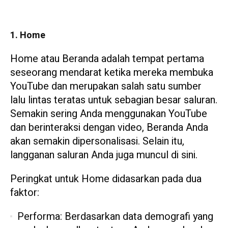
1. Home
Home atau Beranda adalah tempat pertama
seseorang mendarat ketika mereka membuka
YouTube dan merupakan salah satu sumber
lalu lintas teratas untuk sebagian besar saluran.
Semakin sering Anda menggunakan YouTube
dan berinteraksi dengan video, Beranda Anda
akan semakin dipersonalisasi. Selain itu,
langganan saluran Anda juga muncul di sini.
Peringkat untuk Home didasarkan pada dua
faktor:
Performa: Berdasarkan data demografi yang