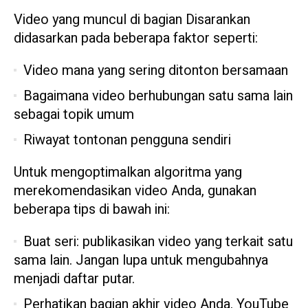
Video yang muncul di bagian Disarankan
didasarkan pada beberapa faktor seperti:
Video mana yang sering ditonton bersamaan
Bagaimana video berhubungan satu sama lain
sebagai topik umum
Riwayat tontonan pengguna sendiri
Untuk mengoptimalkan algoritma yang
merekomendasikan video Anda, gunakan
beberapa tips di bawah ini:
Buat seri: publikasikan video yang terkait satu
sama lain. Jangan lupa untuk mengubahnya
menjadi daftar putar.
Perhatikan bagian akhir video Anda. YouTube