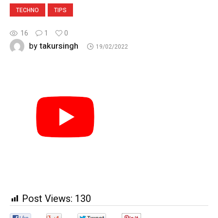
TECHNO
TIPS
16
1
0
takursingh
by
19/02/2022
Post Views:
130