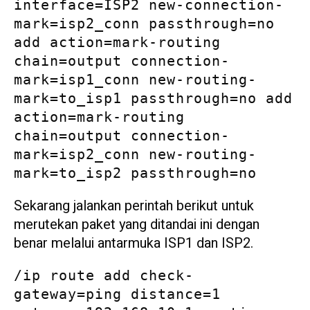
interface=ISP2 new-connection-
mark=isp2_conn passthrough=no 
add action=mark-routing 
chain=output connection-
mark=isp1_conn new-routing-
mark=to_isp1 passthrough=no add 
action=mark-routing 
chain=output connection-
mark=isp2_conn new-routing-
mark=to_isp2 passthrough=no
Sekarang jalankan perintah berikut untuk
merutekan paket yang ditandai ini dengan
benar melalui antarmuka ISP1 dan ISP2.
/ip route add check-
gateway=ping distance=1 