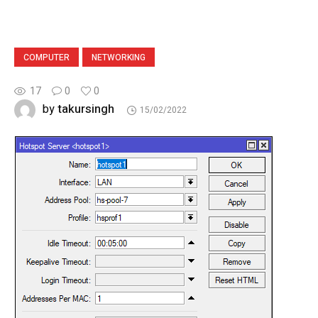
COMPUTER
NETWORKING
17
0
0
takursingh
by
15/02/2022